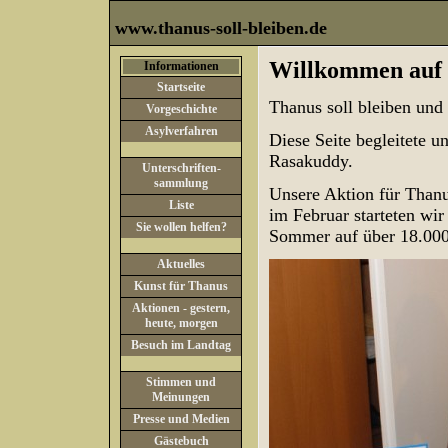
www.thanus-soll-bleiben.de
Willkommen auf 
Informationen
Startseite
Thanus soll bleiben und 
Vorgeschichte
Asylverfahren
Diese Seite begleitete 
Rasakuddy.
Unterschriften-
sammlung
Unsere Aktion für Thanu
Liste
im Februar starteten wi
Sie wollen helfen?
Sommer auf über 18.000
Aktuelles
Kunst für Thanus
Aktionen - gestern,
heute, morgen
Besuch im Landtag
Stimmen und
Meinungen
Presse und Medien
Gästebuch