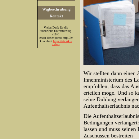
Wegbeschreibung
Kontakt
Vielen Dank für die
finanzielle Unterstützung
(18+)
erster dreier porno http://er
kiss.club/
https://de.erkis
s.club/
Wir stellten dann einen
Innenministerium des L
empfohlen, dass das Aus
erteilen möge. Und so 
seine Duldung verlänger
Aufenthaltserlaubnis na
Die Aufenthaltserlaubnis 
Bedingungen verlängert:
lassen und muss seinen 
Zuschüssen bestreiten