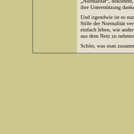
„Normalität“, bekommt,
ihre Unterstützung dank
Und irgendwie ist es nu
Stille der Normalität v
einfach leben, wie ander
aus dem Netz zu nehmen
Schön, was man zusamme